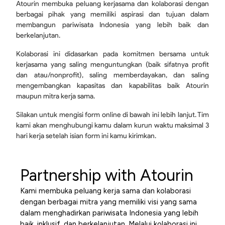
Atourin membuka peluang kerjasama dan kolaborasi dengan
berbagai pihak yang memiliki aspirasi dan tujuan dalam
membangun pariwisata Indonesia yang lebih baik dan
berkelanjutan.
Kolaborasi ini didasarkan pada komitmen bersama untuk
kerjasama yang saling menguntungkan (baik sifatnya profit
dan atau/nonprofit), saling memberdayakan, dan saling
mengembangkan kapasitas dan kapabilitas baik Atourin
maupun mitra kerja sama.
Silakan untuk mengisi form online di bawah ini lebih lanjut. Tim
kami akan menghubungi kamu dalam kurun waktu maksimal 3
hari kerja setelah isian form ini kamu kirimkan.