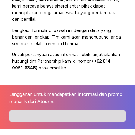
Langganan untuk mendapatkan informasi dan promo
menarik dari Atourin!